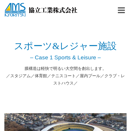
Togg
navig
スポーツ&レジャー施設
– Case 1 Sports & Leisure –
膜構造は軽快で明るい大空間を創出します。
／スタジアム／体育館／テニスコート／屋内プール／クラブ・レ
ストハウス／