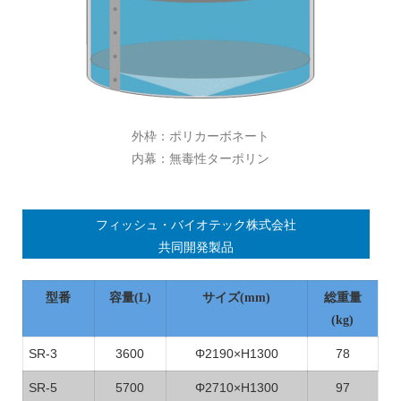
外枠：ポリカーボネート
内幕：無毒性ターポリン
フィッシュ・バイオテック株式会社
共同開発製品
型番
容量(L)
サイズ(mm)
総重量
(kg)
SR-3
3600
Φ2190×H1300
78
SR-5
5700
Φ2710×H1300
97