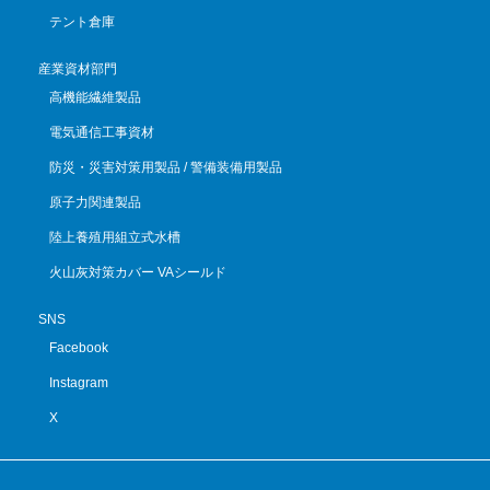
テント倉庫
産業資材部門
高機能繊維製品
電気通信工事資材
防災・災害対策用製品 / 警備装備用製品
原子力関連製品
陸上養殖用組立式水槽
火山灰対策カバー VAシールド
SNS
Facebook
Instagram
X