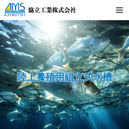
Togg
navig
陸上養殖用組立式水槽