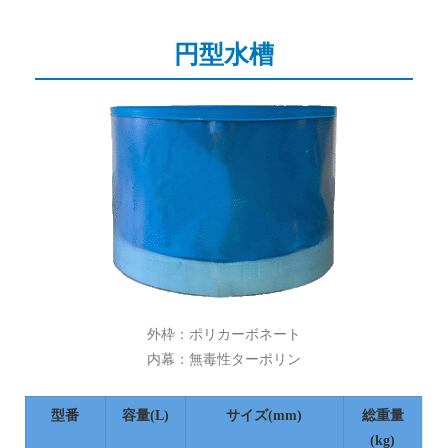
円型水槽
外枠：ポリカーボネート
内幕：無毒性ターポリン
型番
容量(L)
サイズ(mm)
総重量
(kg)