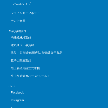
パネルタイプ
フェイルセーフネット
テント倉庫
産業資材部門
高機能繊維製品
電気通信工事資材
防災・災害対策用製品 / 警備装備用製品
原子力関連製品
陸上養殖用組立式水槽
火山灰対策カバー VAシールド
SNS
Facebook
Instagram