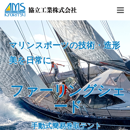
Togg
navig
マリンスポーツの技術・造形
美を日常に
ファーリングシェ
ード
手動式簡易巻取テント