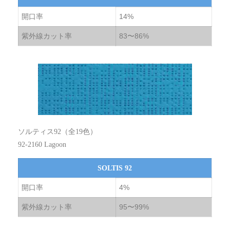
開口率
14%
紫外線カット率
83〜86%
ソルティス92（全19色）
92-2160 Lagoon
SOLTIS 92
開口率
4%
紫外線カット率
95〜99%