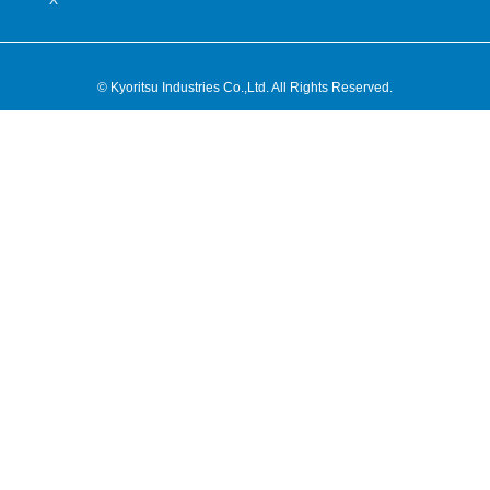
X
© Kyoritsu Industries Co.,Ltd. All Rights Reserved.