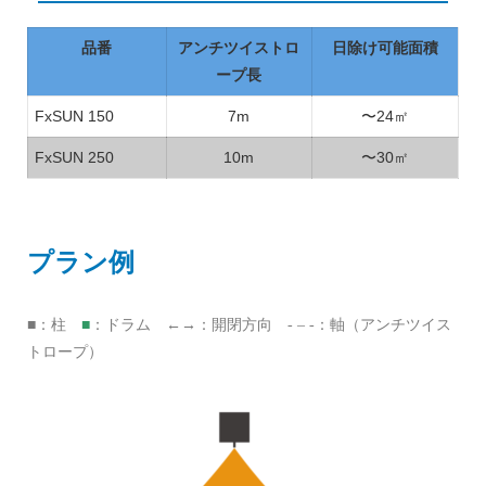
品番
アンチツイストロ
日除け可能面積
ープ長
FxSUN 150
7m
〜24㎡
FxSUN 250
10m
〜30㎡
プラン例
■
■：柱
：ドラム ←→：開閉方向 - – -：軸（アンチツイス
トロープ）