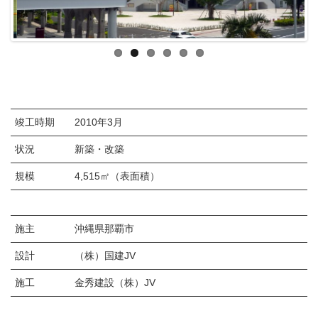
竣工時期
2010年3月
状況
新築・改築
規模
4,515㎡（表面積）
施主
沖縄県那覇市
設計
（株）国建JV
施工
金秀建設（株）JV