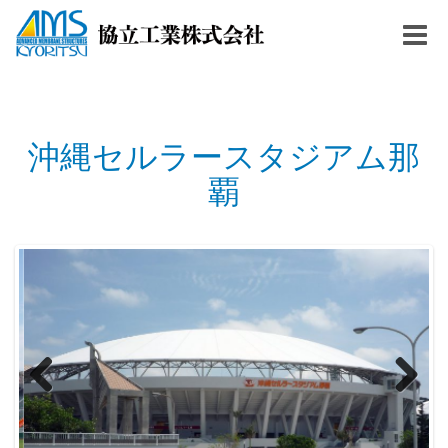
Togg
navig
沖縄セルラースタジアム那
覇
Previous
Next