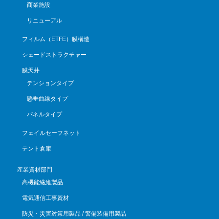
商業施設
リニューアル
フィルム（ETFE）膜構造
シェードストラクチャー
膜天井
テンションタイプ
懸垂曲線タイプ
パネルタイプ
フェイルセーフネット
テント倉庫
産業資材部門
高機能繊維製品
電気通信工事資材
防災・災害対策用製品 / 警備装備用製品