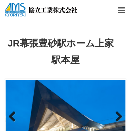
Togg
navig
JR幕張豊砂駅ホーム上家
駅本屋
Previous
Next