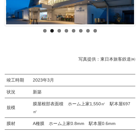
写真提供：東日本旅客鉄道㈱
竣工時期
2023年3月
状況
新築
膜屋根部表面積 ホーム上家1,550㎡ 駅本屋697
規模
㎡
膜材
A種膜 ホーム上家0.8mm 駅本屋0.6mm