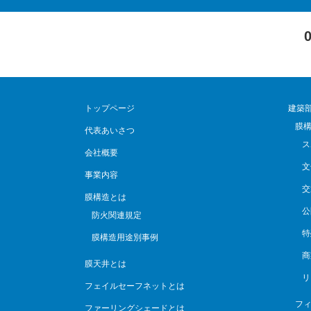
トップページ
建築
膜
代表あいさつ
ス
会社概要
文
事業内容
交
膜構造とは
公
防火関連規定
特
膜構造用途別事例
商
膜天井とは
リ
フェイルセーフネットとは
フィ
ファーリングシェードとは