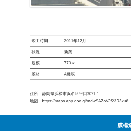
竣工時期
2011年12月
状況
新築
規模
770㎡
膜材
A種膜
住所：静岡県浜松市浜名区平口3071-1
https://maps.app.goo.gl/mdwSAZoVJf23R3xu8
地図：
膜構