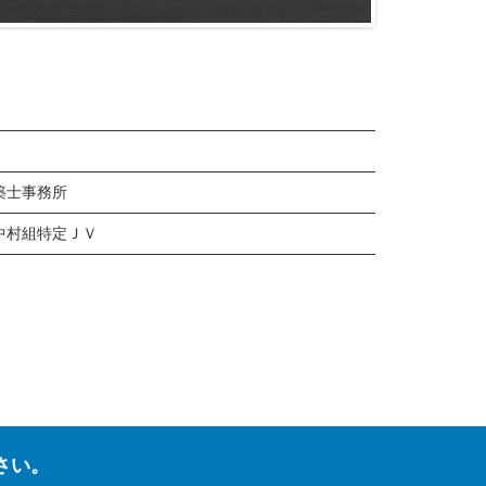
築士事務所
中村組特定ＪＶ
さい。