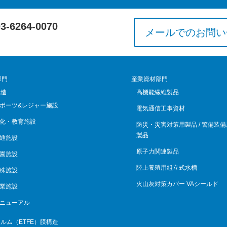
03-6264-0070
メールでのお問い
部門
産業資材部門
構造
高機能繊維製品
ポーツ&レジャー施設
電気通信工事資材
化・教育施設
防災・災害対策用製品 / 警備装備
製品
通施設
原子力関連製品
園施設
陸上養殖用組立式水槽
殊施設
火山灰対策カバー VAシールド
業施設
ニューアル
ルム（ETFE）膜構造