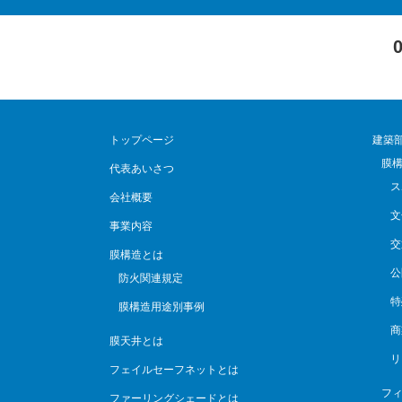
トップページ
建築
膜
代表あいさつ
ス
会社概要
文
事業内容
交
膜構造とは
公
防火関連規定
特
膜構造用途別事例
商
膜天井とは
リ
フェイルセーフネットとは
フィ
ファーリングシェードとは