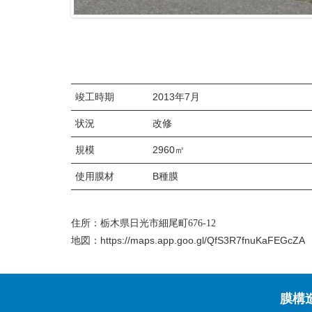
竣工時期
2013年7月
状況
改修
規模
2960㎡
使用膜材
B種膜
住所：栃木県日光市細尾町676-12
https://maps.app.goo.gl/QfS3R7fnuKaFEGcZA
地図：
膜構