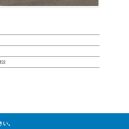
建設
さい。