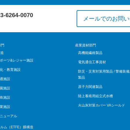
03-6264-0070
メールでのお問い
部門
産業資材部門
構造
高機能繊維製品
ポーツ&レジャー施設
電気通信工事資材
化・教育施設
防災・災害対策用製品 / 警備装備
製品
通施設
原子力関連製品
園施設
陸上養殖用組立式水槽
殊施設
火山灰対策カバー VAシールド
業施設
ニューアル
ルム（ETFE）膜構造