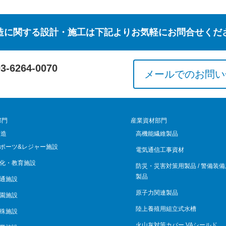
造に関する設計・施工は下記よりお気軽にお問合せくだ
03-6264-0070
メールでのお問い
部門
産業資材部門
構造
高機能繊維製品
ポーツ&レジャー施設
電気通信工事資材
化・教育施設
防災・災害対策用製品 / 警備装備
製品
通施設
原子力関連製品
園施設
陸上養殖用組立式水槽
殊施設
火山灰対策カバー VAシールド