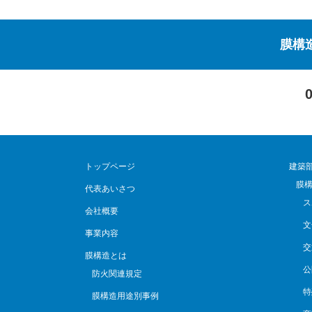
膜構
トップページ
建築
膜
代表あいさつ
ス
会社概要
文
事業内容
交
膜構造とは
公
防火関連規定
特
膜構造用途別事例