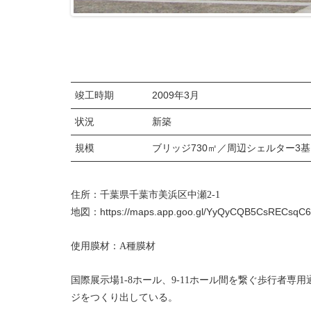
竣工時期
2009年3月
状況
新築
規模
ブリッジ730㎡／周辺シェルター3基
住所：千葉県千葉市美浜区中瀬2-1
https://maps.app.goo.gl/YyQyCQB5CsRECsqC6
地図：
使用膜材：A種膜材
国際展示場1-8ホール、9-11ホール間を繋ぐ歩行
ジをつくり出している。