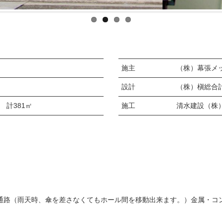
施主
（株）幕張メ
設計
（株）槇総合
 計381㎡
施工
清水建設（株
者専用通路（雨天時、傘を差さなくてもホール間を移動出来ます。）金属・