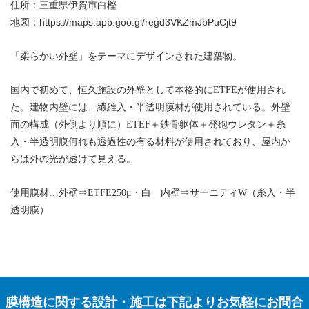
住所：三重県伊賀市白樫
https://maps.app.goo.gl/regd3VKZmJbPuCjt9
地図：
「柔らかい外壁」をテーマにデザインされた建築物。
国内で初めて、恒久施設の外壁として本格的にETFEが使用され
た。建物内壁には、繊維入・半透明膜材が使用されている。外壁
面の構成（外側より順に）ETEF＋鉄骨躯体＋発砲ウレタン＋糸
入・半透明膜何れも透過性の有る材料が使用されており、屋内か
らは外の光が透けて見える。
使用膜材…外壁⇒ETFE250μ・白 内壁⇒サーニティW（糸入・半
透明膜）
膜構造に関する設計・施工は下記よりお気軽にお問合