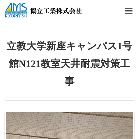
Togg
navig
立教大学新座キャンパス1号
館N121教室天井耐震対策工
事