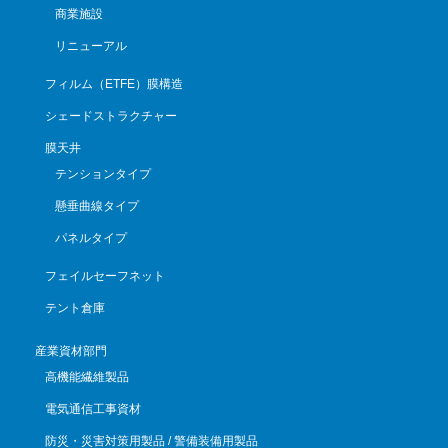
商業施設
リニューアル
フィルム（ETFE）膜構造
シェードストラクチャー
膜天井
テンションタイプ
懸垂曲線タイプ
パネルタイプ
フェイルセーフネット
テント倉庫
産業資材部門
高機能繊維製品
電気通信工事資材
防災・災害対策用製品 / 警備装備用製品