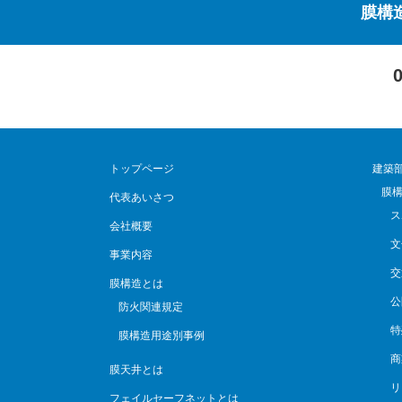
膜構
トップページ
建築
膜
代表あいさつ
ス
会社概要
文
事業内容
交
膜構造とは
公
防火関連規定
特
膜構造用途別事例
商
膜天井とは
リ
フェイルセーフネットとは