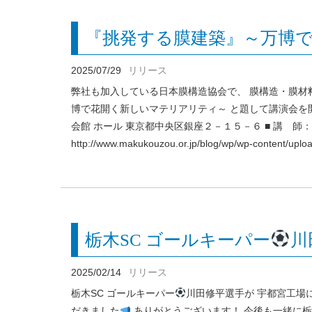
『挑発する膜建築』～万博
2025/07/29
リリース
弊社も加入している日本膜構造協会で、 膜構造・膜
博で花開く新しいマテリアリティ～ と題して講演会を開
会館 ホール 東京都中央区銀座２－１５－６ ■ 講 師：
http://www.makukouzou.or.jp/blog/wp/wp-content/upl
栃木SC ゴールキーパー
川
2025/02/14
リリース
栃木SC ゴールキーパー
川田修平選手が 宇都宮工場
だきました
ありがとうございます！ 今後も一緒に