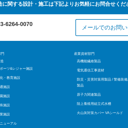
造に関する設計・施工は下記よりお気軽にお問合せくだ
03-6264-0070
メールでのお問い
部門
産業資材部門
構造
高機能繊維製品
ポーツ&レジャー施設
電気通信工事資材
化・教育施設
防災・災害対策用製品 / 警備装備
製品
通施設
原子力関連製品
園施設
陸上養殖用組立式水槽
殊施設
火山灰対策カバー VAシールド
業施設
ニューアル