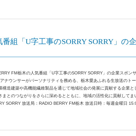
木の人気番組「U字工事のSORRY SORR
RRY FM栃木の人気番組「U字工事のSORRY SORRY」の企業スポンサ
恵アナウンサーがパーソナリティを務める、栃木愛あふれる生放送のト
、膜構造建築や高機能繊維製品を通じて地域社会の発展に貢献する企業と
さまとのつながりをさらに深めるとともに、地域の活性化に貢献してま
ORRY 放送局：RADIO BERRY FM栃木 放送日時：毎週金曜日 15: