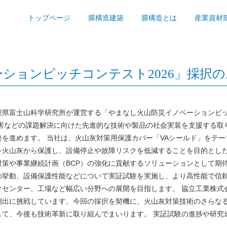
トップページ
膜構造建築
膜構造とは
産業資材
ションピッチコンテスト2026」採択
県富士山科学研究所が運営する「やまなし火山防災イノベーションピッ
災害などの課題解決に向けた先進的な技術や製品の社会実装を支援する取
を進めます。 当社は、火山灰対策用保護カバー「VAシールド」をテー
を火山灰から保護し、設備停止や故障リスクを低減することを目的とし
策や事業継続計画（BCP）の強化に貢献するソリューションとして期
の挙動、設備保護性能などについて実証試験を実施し、より高性能で信
タセンター、工場など幅広い分野への展開を目指します。 協立工業株式
創出に挑戦しています。今回の採択を契機に、火山灰対策技術のさらな
して、今後も技術革新に取り組んでまいります。 実証試験の進捗や研究