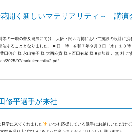
で花開く新しいマテリアリティ～ 講演
材料等の一層の普及発展に向け、大阪・関西万博において施設の設計に携
催することとなりました。 ■ 日 時：令和７年９月３日（水）１３時３
豊田啓介 様 永山祐子 様 大西麻貴 様＋百田有希 様 ■参加費： 無 料
oads/2025/07/makukenchiku2.pdf
田修平選手が来社
に見学に来てくれました
いつも応援している選手にお越しいただけて
栃木県を盛り上げていけるように私たちもがんばりたいと思います♪