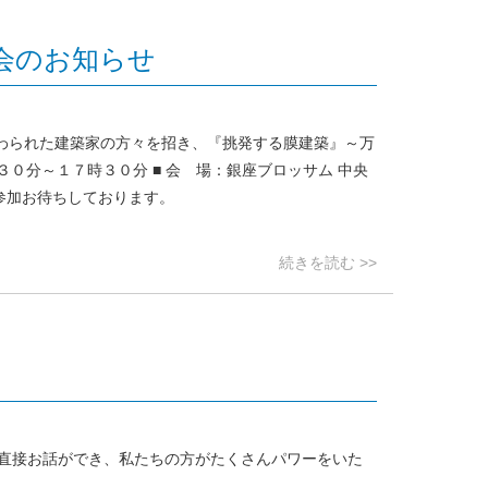
会のお知らせ
わられた建築家の方々を招き、『挑発する膜建築』～万
０分～１７時３０分 ■ 会 場：銀座ブロッサム 中央
 ご参加お待ちしております。
続きを読む >>
直接お話ができ、私たちの方がたくさんパワーをいた