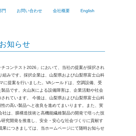
部門
お問い合わせ
会社概要
English
のお知らせ
チコンテスト2026」において、当社の提案が採択され
り組みです。採択企業は、山梨県および山梨県富士山科
マに提案を行いました。VAシールドは、空調設備、受
た製品です。火山灰による設備障害は、企業活動や社会
待されています。 今後は、山梨県および山梨県富士山科
頼性の高い製品へと改良を進めてまいります。また、実
会社は、膜構造技術と高機能繊維製品の開発で培った技
る研究開発を推進し、安全・安心な社会づくりに貢献す
成果につきましては、当ホームページにて随時お知らせ