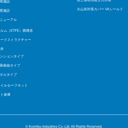
陸上養殖用組立式水槽
殊施設
火山灰対策カバー VAシールド
業施設
ニューアル
ルム（ETFE）膜構造
ェードストラクチャー
天井
ンションタイプ
垂曲線タイプ
ネルタイプ
ェイルセーフネット
ント倉庫
© Kyoritsu Industries Co.,Ltd. All Rights Reserved.