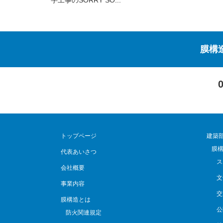
膜構
トップページ
建築
膜
代表あいさつ
ス
会社概要
文
事業内容
交
膜構造とは
公
防火関連規定