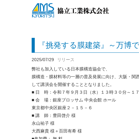
『挑発する膜建築』～万博
2025/07/29
リリース
弊社も加入している日本膜構造協会で、
膜構造・膜材料等の一層の普及発展に向け、大阪・関
して講演会を開催することとなりました。
■ 日 時：令和７年９月３日（水）１３時３０分～１
■ 会 場：銀座ブロッサム 中央会館 ホール
東京都中央区銀座２－１５－６
■ 講 師：豊田啓介 様
永山祐子 様
大西麻貴 様＋百田有希 様
■参加費： 無 料