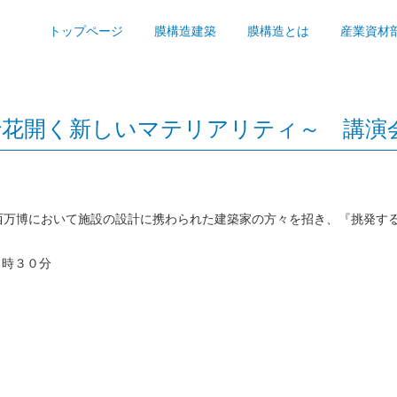
トップページ
膜構造建築
膜構造とは
産業資材
で花開く新しいマテリアリティ～ 講演
西万博において施設の設計に携わられた建築家の方々を招き、『挑発する
７時３０分