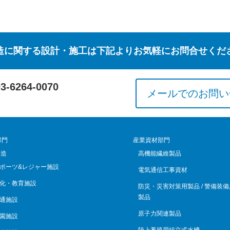
造に関する設計・施工は下記よりお気軽にお問合せくだ
03-6264-0070
メールでのお問い
部門
産業資材部門
構造
高機能繊維製品
ポーツ&レジャー施設
電気通信工事資材
化・教育施設
防災・災害対策用製品 / 警備装備
製品
通施設
原子力関連製品
園施設