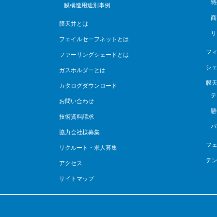
特
膜構造用途別事例
商
膜天井とは
リ
フェイルセーフネットとは
フィ
ファーリングシェードとは
シ
ガスホルダーとは
膜
カタログダウンロード
テ
お問い合わせ
懸
技術資料請求
パ
協力会社様募集
フ
リクルート・求人募集
テ
アクセス
サイトマップ